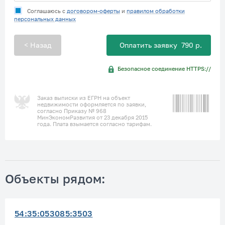
Соглашаюсь с
договором-оферты
и
правилом обработки
персональных данных
< Назад
Оплатить заявку
790
р.
Безопасное соединение HTTPS://
Заказ выписки из ЕГРН на объект
недвижимости оформляется по заявки,
согласно Приказу № 968
МинЭкономРазвития от 23 декабря 2015
года. Плата взымается согласно тарифам.
Объекты рядом:
54:35:053085:3503