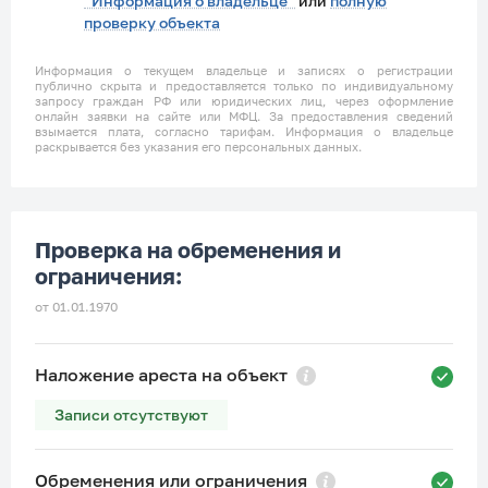
“Информация о владельце”
или
полную
проверку объекта
Информация о текущем владельце и записях о регистрации
публично скрыта и предоставляется только по индивидуальному
запросу граждан РФ или юридических лиц, через оформление
онлайн заявки на сайте или МФЦ. За предоставления сведений
взымается плата, согласно тарифам. Информация о владельце
раскрывается без указания его персональных данных.
Проверка на обременения и
ограничения:
от 01.01.1970
Наложение ареста на объект
Записи отсутствуют
Обременения или ограничения