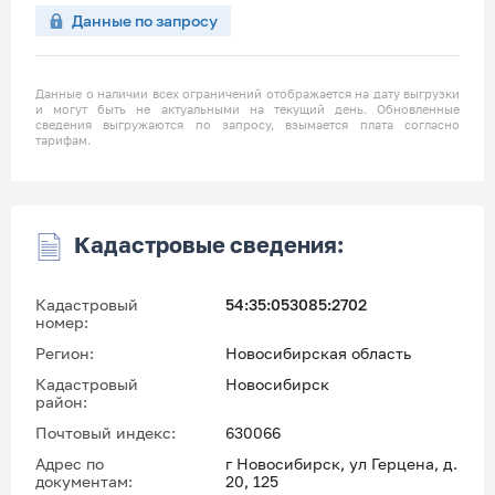
Данные по запросу
Данные о наличии всех ограничений отображается на дату выгрузки
и могут быть не актуальными на текущий день. Обновленные
сведения выгружаются по запросу, взымается плата согласно
тарифам.
Кадастровые сведения:
Кадастровый
54:35:053085:2702
номер:
Регион:
Новосибирская область
Кадастровый
Новосибирск
район:
Почтовый индекс:
630066
Адрес по
г Новосибирск, ул Герцена, д.
документам:
20, 125